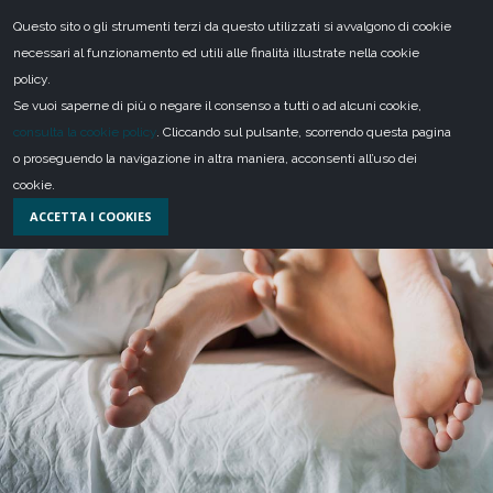
Questo sito o gli strumenti terzi da questo utilizzati si avvalgono di cookie
necessari al funzionamento ed utili alle finalità illustrate nella cookie
policy.
Se vuoi saperne di più o negare il consenso a tutti o ad alcuni cookie,
Home
consulta la cookie policy
. Cliccando sul pulsante, scorrendo questa pagina
o proseguendo la navigazione in altra maniera, acconsenti all’uso dei
Ambiti d'intervento
cookie.
ACCETTA I COOKIES
Disturbi di ansia e attacchi di panico
Dove Sono & Contatti
EMDR
Sessuologia clinica e terapia sessuale
Trattamento psicoterapeutico per minori e
adolescenti