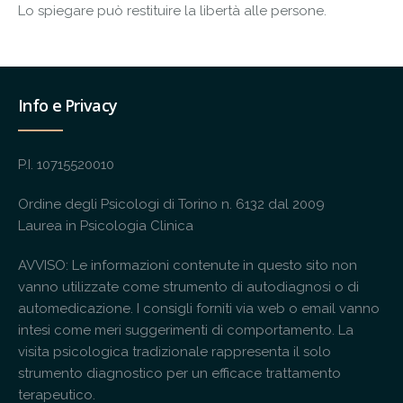
Lo spiegare può restituire la libertà alle persone.
Info e Privacy
P.I. 10715520010
Ordine degli Psicologi di Torino n. 6132 dal 2009
Laurea in Psicologia Clinica
AVVISO: Le informazioni contenute in questo sito non
vanno utilizzate come strumento di autodiagnosi o di
automedicazione. I consigli forniti via web o email vanno
intesi come meri suggerimenti di comportamento. La
visita psicologica tradizionale rappresenta il solo
strumento diagnostico per un efficace trattamento
terapeutico.